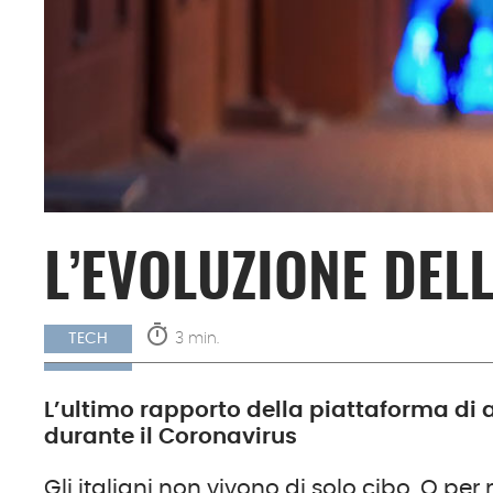
L’EVOLUZIONE DEL
timer
3 min.
TECH
L’ultimo rapporto della piattaforma di
durante il Coronavirus
Gli italiani non vivono di solo cibo. O pe