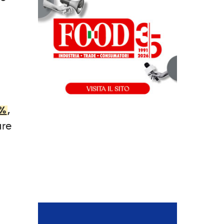
i
0%
,
are