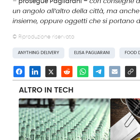
–
prosegue Pagliarani –
con consegne di 
un angolo all’altro della città, ma anch
insieme, oppure oggetti che si portano d
© Riproduzione riservata
ANYTHING DELIVERY
ELISA PAGLIARANI
FOOD D
ALTRO IN TECH