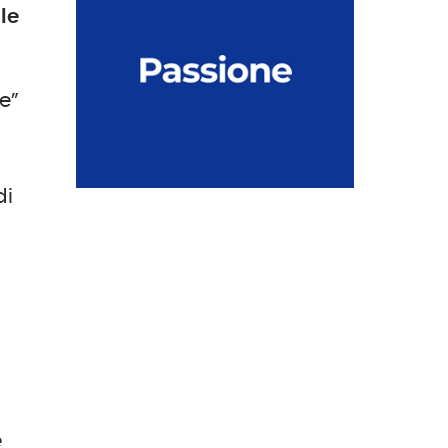
le
e”
di
e