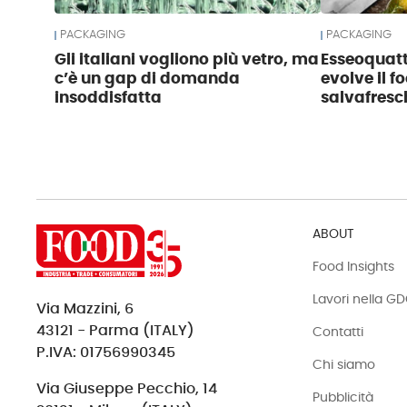
PACKAGING
PACKAGING
Gli italiani vogliono più vetro, ma
Esseoquattr
c’è un gap di domanda
evolve il 
insoddisfatta
salvafresc
ABOUT
Food Insights
Lavori nella G
Via Mazzini, 6
43121 - Parma (ITALY)
Contatti
P.IVA: 01756990345
Chi siamo
Via Giuseppe Pecchio, 14
Pubblicità