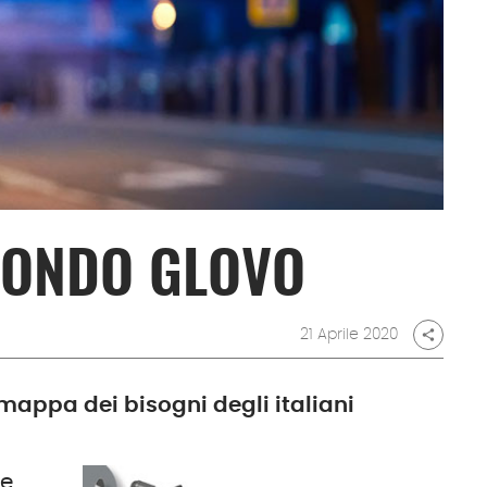
ECONDO GLOVO
21 Aprile 2020
share
mappa dei bisogni degli italiani
he