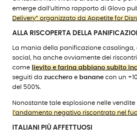
emerge dall’ultimo rapporto di Glovo p
Delivery” organizzato da Appetite for Dis
ALLA RISCOPERTA DELLA PANIFICAZI
La mania della panificazione casalinga,
social, ha anche ovviamente dei riscontri o
come
lievito e farina abbiano subito i
seguiti da
zucchero
e
banane
con un +1
del 500%.
Nonostante tale esplosione nelle vendite 
l’andamento negativo riscontrato nel fu
ITALIANI PIÙ AFFETTUOSI