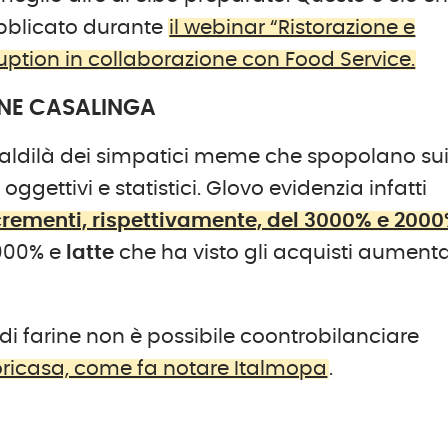
ubblicato durante
il webinar “Ristorazione e
ruption in collaborazione con Food Service.
ONE CASALINGA
 aldilà dei simpatici meme che spopolano su
ggettivi e statistici. Glovo evidenzia infatti
ncrementi, rispettivamente, del 3000% e 200
000% e
latte
che ha visto gli acquisti aument
di farine non è possibile coontrobilanciare
oricasa, come fa notare Italmopa
.