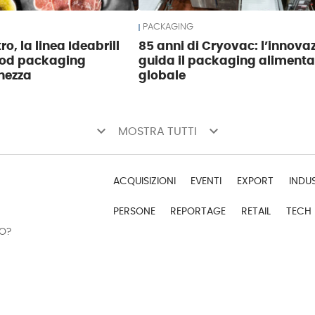
PACKAGING
o, la linea Ideabrill
85 anni di Cryovac: l’innova
food packaging
guida il packaging alimenta
hezza
globale
keyboard_arrow_down
keyboard_arrow_down
MOSTRA TUTTI
ACQUISIZIONI
EVENTI
EXPORT
INDU
PERSONE
REPORTAGE
RETAIL
TECH
DO?