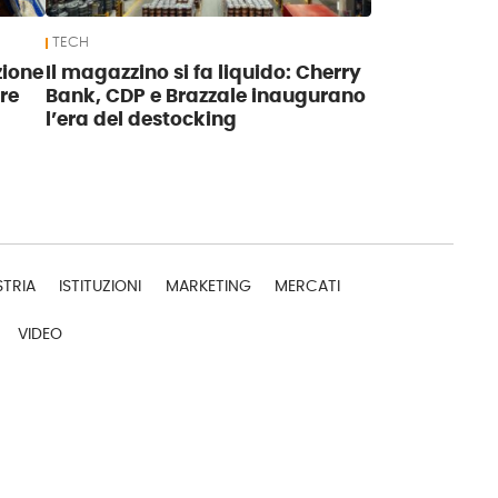
TECH
zione
Il magazzino si fa liquido: Cherry
re
Bank, CDP e Brazzale inaugurano
l’era del destocking
STRIA
ISTITUZIONI
MARKETING
MERCATI
VIDEO