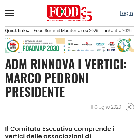
Passa
al
Login
contenuto
Quick links:
Food Summit Mediterraneo 2026
Linkontro 2026
F
Menu principale
ADM RINNOVA I VERTICI:
MARCO PEDRONI
PRESIDENTE
11 Giugno 2020
share
Il Comitato Esecutivo comprende i
vertici delle associazioni di