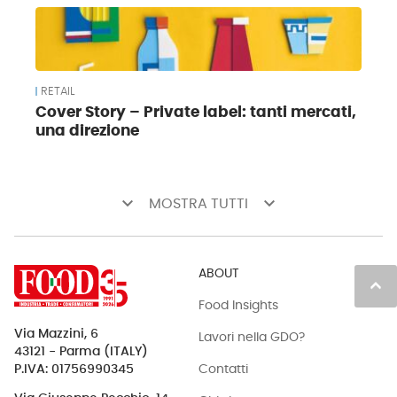
RETAIL
Cover Story – Private label: tanti mercati,
una direzione
keyboard_arrow_down
keyboard_arrow_down
MOSTRA TUTTI
ABOUT
keyboard_arrow_up
Food Insights
Via Mazzini, 6
Lavori nella GDO?
43121 - Parma (ITALY)
Contatti
P.IVA: 01756990345