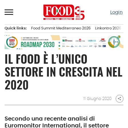
Passa
al
Login
contenuto
Quick links:
Food Summit Mediterraneo 2026
Linkontro 2026
F
Menu principale
IL FOOD È L’UNICO
SETTORE IN CRESCITA NEL
2020
11 Giugno 2020
share
Secondo una recente analisi di
Euromonitor International, il settore