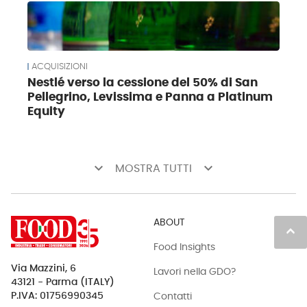
ACQUISIZIONI
Nestlé verso la cessione del 50% di San
Pellegrino, Levissima e Panna a Platinum
Equity
keyboard_arrow_down
keyboard_arrow_down
MOSTRA TUTTI
ABOUT
keyboard_arrow_up
Food Insights
Via Mazzini, 6
Lavori nella GDO?
43121 - Parma (ITALY)
Contatti
P.IVA: 01756990345