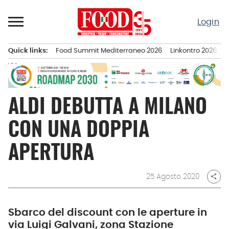
Passa
al
Login
contenuto
Quick links:
Food Summit Mediterraneo 2026
Linkontro 2026
F
Menu principale
ALDI DEBUTTA A MILANO
CON UNA DOPPIA
APERTURA
25 Agosto 2020
share
Sbarco del discount con le aperture in
via Luigi Galvani, zona Stazione