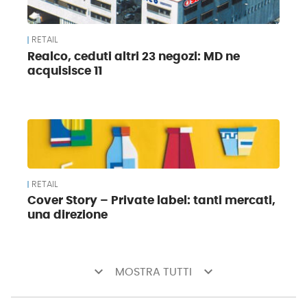
RETAIL
Realco, ceduti altri 23 negozi: MD ne
acquisisce 11
RETAIL
Cover Story – Private label: tanti mercati,
una direzione
keyboard_arrow_down
keyboard_arrow_down
MOSTRA TUTTI