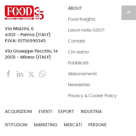
ABOUT
keyboard_arrow_up
Food Insights
Via Mazzini, 6
Lavori nella GDO?
43121 - Parma (ITALY)
Contatti
P.IVA: 01756990345
Via Giuseppe Pecchio, 14
Chi siamo
20131 - Milano (ITALY)
Pubblicità
Abbonamenti
Newsletter
Privacy & Cookie Policy
ACQUISIZIONI
EVENTI
EXPORT
INDUSTRIA
ISTITUZIONI
MARKETING
MERCATI
PERSONE