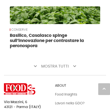
CONSERVE
Basilico, Casalasco spinge
sull’innovazione per contrastare la
peronospora
keyboard_arrow_down
keyboard_arrow_down
MOSTRA TUTTI
ABOUT
keyboard_arrow_up
Food Insights
Via Mazzini, 6
Lavori nella GDO?
43121 - Parma (ITALY)