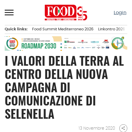
Passa
al
Login
contenuto
Quick links:
Food Summit Mediterraneo 2026
Linkontro 2026
F
Menu principale
I VALORI DELLA TERRA AL
CENTRO DELLA NUOVA
CAMPAGNA DI
COMUNICAZIONE DI
SELENELLA
13 Novembre 2020
share