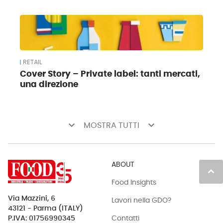
RETAIL
Cover Story – Private label: tanti mercati,
una direzione
keyboard_arrow_down
keyboard_arrow_down
MOSTRA TUTTI
ABOUT
keyboard_arrow_up
Food Insights
Via Mazzini, 6
Lavori nella GDO?
43121 - Parma (ITALY)
Contatti
P.IVA: 01756990345