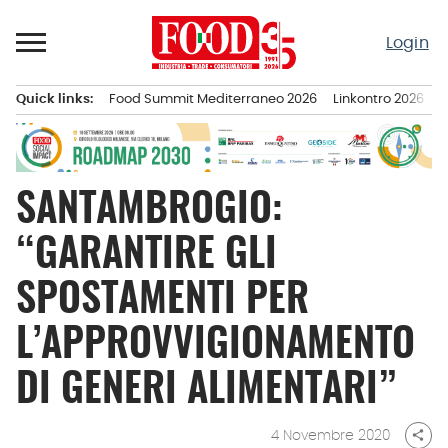
Passa
al
Login
contenuto
Quick links:
Food Summit Mediterraneo 2026
Linkontro 2026
F
Menu principale
SANTAMBROGIO:
“GARANTIRE GLI
SPOSTAMENTI PER
L’APPROVVIGIONAMENTO
DI GENERI ALIMENTARI”
4 Novembre 2020
share