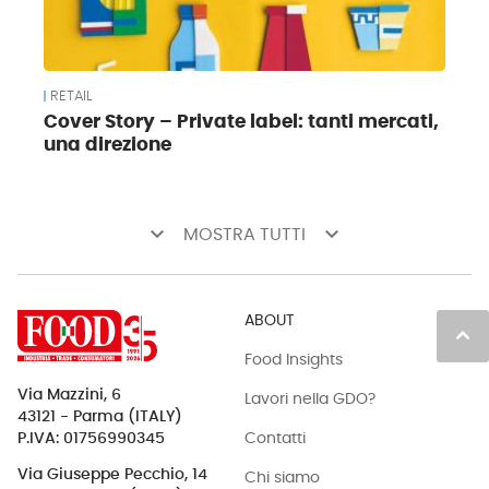
RETAIL
Cover Story – Private label: tanti mercati,
una direzione
keyboard_arrow_down
keyboard_arrow_down
MOSTRA TUTTI
ABOUT
keyboard_arrow_up
Food Insights
Via Mazzini, 6
Lavori nella GDO?
43121 - Parma (ITALY)
Contatti
P.IVA: 01756990345
Via Giuseppe Pecchio, 14
Chi siamo