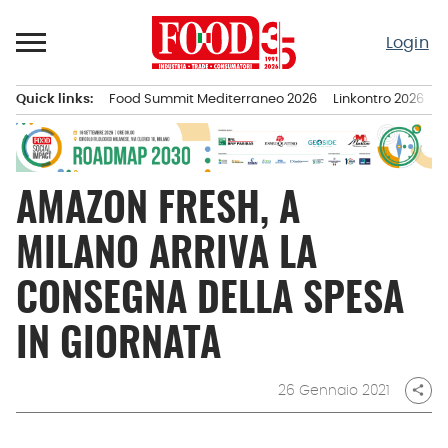
Passa
al
Login
contenuto
Quick links:
Food Summit Mediterraneo 2026
Linkontro 2026
F
Menu principale
AMAZON FRESH, A
MILANO ARRIVA LA
CONSEGNA DELLA SPESA
IN GIORNATA
26 Gennaio 2021
share