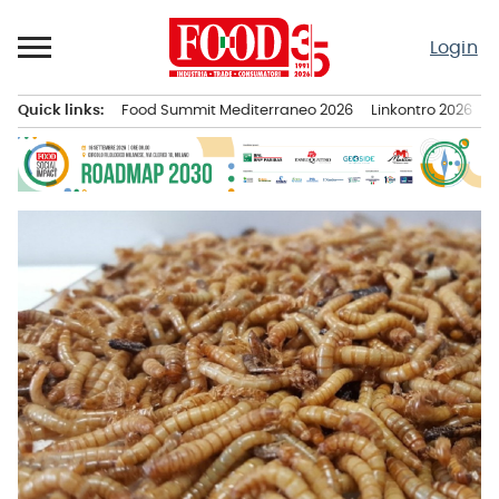
Passa
al
Login
contenuto
Quick links:
Food Summit Mediterraneo 2026
Linkontro 2026
F
Menu principale