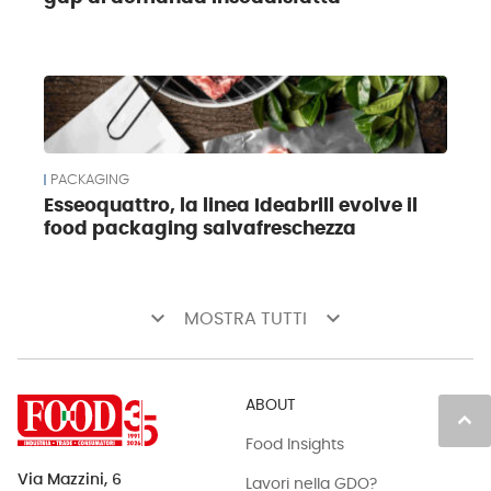
PACKAGING
Esseoquattro, la linea Ideabrill evolve il
food packaging salvafreschezza
keyboard_arrow_down
keyboard_arrow_down
MOSTRA TUTTI
ABOUT
keyboard_arrow_up
Food Insights
Via Mazzini, 6
Lavori nella GDO?