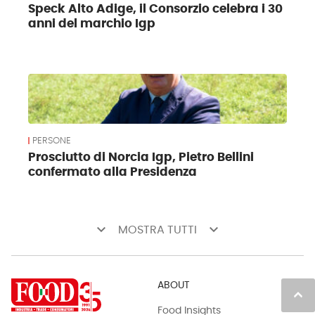
Speck Alto Adige, il Consorzio celebra i 30
anni del marchio Igp
PERSONE
Prosciutto di Norcia Igp, Pietro Bellini
confermato alla Presidenza
keyboard_arrow_down
keyboard_arrow_down
MOSTRA TUTTI
ABOUT
keyboard_arrow_up
Food Insights