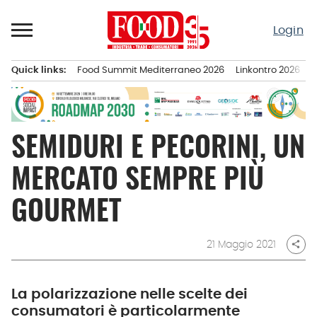
Passa
al
Login
contenuto
Quick links:
Food Summit Mediterraneo 2026
Linkontro 2026
F
Menu principale
SEMIDURI E PECORINI, UN
MERCATO SEMPRE PIÙ
GOURMET
21 Maggio 2021
share
La polarizzazione nelle scelte dei
consumatori è particolarmente