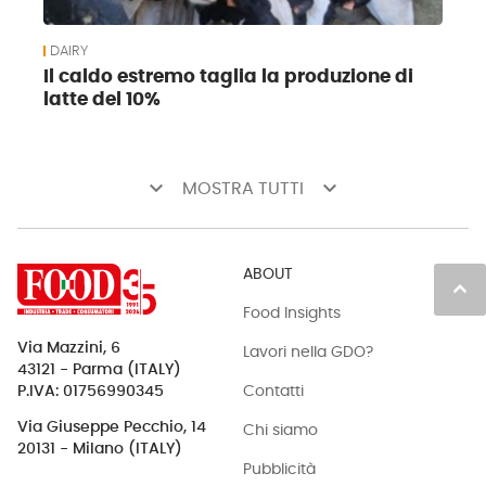
DAIRY
Il caldo estremo taglia la produzione di
latte del 10%
keyboard_arrow_down
keyboard_arrow_down
MOSTRA TUTTI
ABOUT
keyboard_arrow_up
Food Insights
Via Mazzini, 6
Lavori nella GDO?
43121 - Parma (ITALY)
Contatti
P.IVA: 01756990345
Via Giuseppe Pecchio, 14
Chi siamo
20131 - Milano (ITALY)
Pubblicità