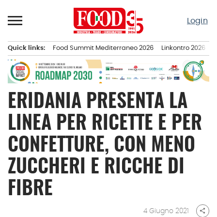
Passa
al
Login
contenuto
Quick links:
Food Summit Mediterraneo 2026
Linkontro 2026
F
Menu principale
ERIDANIA PRESENTA LA
LINEA PER RICETTE E PER
CONFETTURE, CON MENO
ZUCCHERI E RICCHE DI
FIBRE
4 Giugno 2021
share