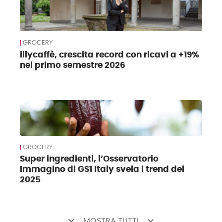
GROCERY
illycaffè, crescita record con ricavi a +19%
nel primo semestre 2026
GROCERY
Super ingredienti, l’Osservatorio
Immagino di GS1 Italy svela i trend del
2025
keyboard_arrow_down
keyboard_arrow_down
MOSTRA TUTTI