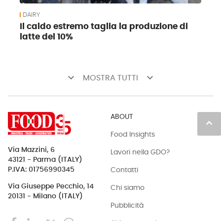
DAIRY
Il caldo estremo taglia la produzione di
latte del 10%
keyboard_arrow_down
keyboard_arrow_down
MOSTRA TUTTI
ABOUT
keyboard_arrow_up
Food Insights
Via Mazzini, 6
Lavori nella GDO?
43121 - Parma (ITALY)
Contatti
P.IVA: 01756990345
Via Giuseppe Pecchio, 14
Chi siamo
20131 - Milano (ITALY)
Pubblicità