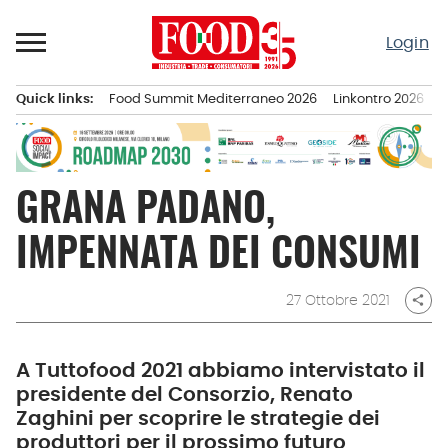
Passa
al
Login
contenuto
Quick links:
Food Summit Mediterraneo 2026
Linkontro 2026
F
Menu principale
GRANA PADANO,
IMPENNATA DEI CONSUMI
27 Ottobre 2021
share
A Tuttofood 2021 abbiamo intervistato il
presidente del Consorzio, Renato
Zaghini per scoprire le strategie dei
produttori per il prossimo futuro