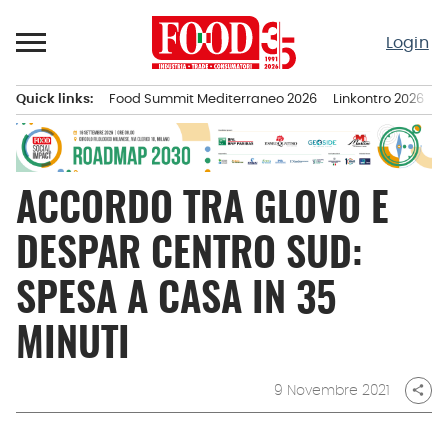
Passa
al
Login
contenuto
Quick links:
Food Summit Mediterraneo 2026
Linkontro 2026
F
Menu principale
ACCORDO TRA GLOVO E
DESPAR CENTRO SUD:
SPESA A CASA IN 35
MINUTI
9 Novembre 2021
share