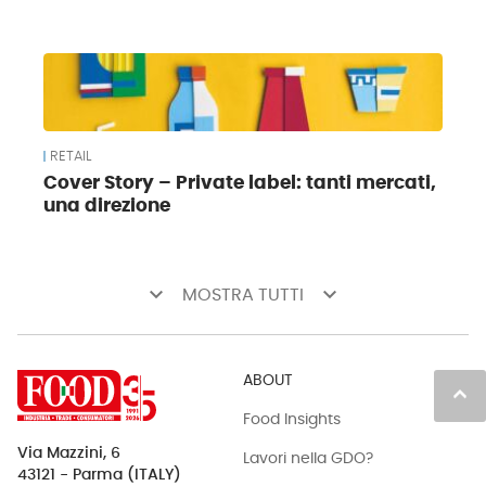
RETAIL
Cover Story – Private label: tanti mercati,
una direzione
keyboard_arrow_down
keyboard_arrow_down
MOSTRA TUTTI
ABOUT
keyboard_arrow_up
Food Insights
Via Mazzini, 6
Lavori nella GDO?
43121 - Parma (ITALY)