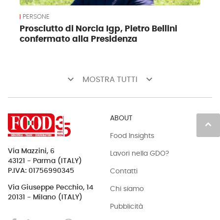
PERSONE
Prosciutto di Norcia Igp, Pietro Bellini
confermato alla Presidenza
keyboard_arrow_down
keyboard_arrow_down
MOSTRA TUTTI
ABOUT
keyboard_arrow_up
Food Insights
Via Mazzini, 6
Lavori nella GDO?
43121 - Parma (ITALY)
Contatti
P.IVA: 01756990345
Via Giuseppe Pecchio, 14
Chi siamo
20131 - Milano (ITALY)
Pubblicità