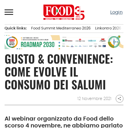
Passa
al
Login
contenuto
Quick links:
Food Summit Mediterraneo 2026
Linkontro 2026
F
Menu principale
GUSTO & CONVENIENCE:
COME EVOLVE IL
CONSUMO DEI SALUMI
12 Novembre 2021
share
Al webinar organizzato da Food dello
scorso 4 novembre, ne abbiamo parlato