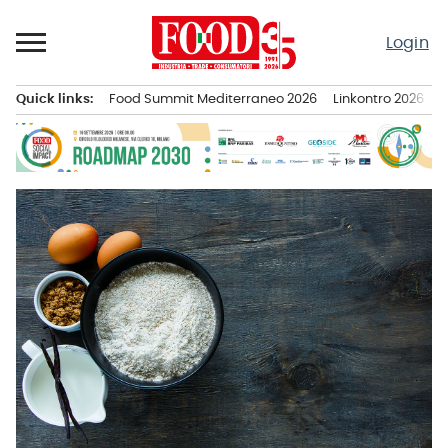
Passa
al
Login
contenuto
Quick links:
Food Summit Mediterraneo 2026
Linkontro 2026
F
Menu principale