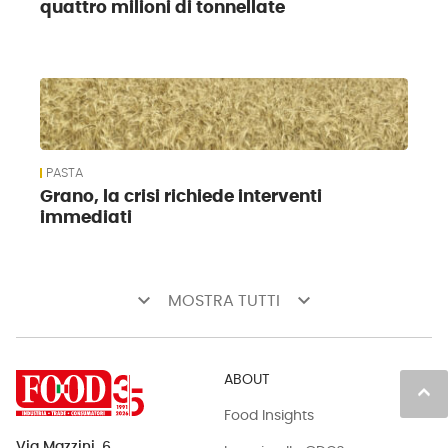
quattro milioni di tonnellate
PASTA
Grano, la crisi richiede interventi
immediati
keyboard_arrow_down
keyboard_arrow_down
MOSTRA TUTTI
ABOUT
keyboard_arrow_up
Food Insights
Via Mazzini, 6