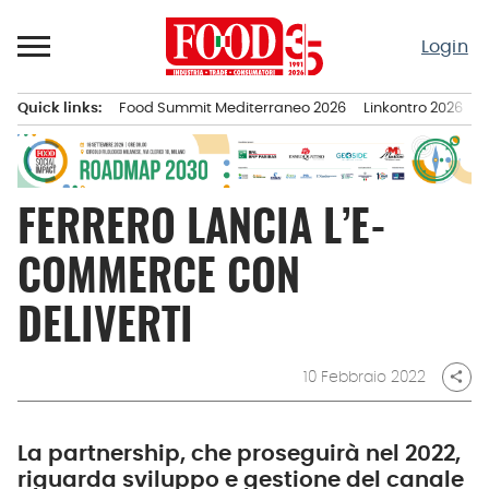
Passa
al
Login
contenuto
Quick links:
Food Summit Mediterraneo 2026
Linkontro 2026
F
Menu principale
FERRERO LANCIA L’E-
COMMERCE CON
DELIVERTI
10 Febbraio 2022
share
La partnership, che proseguirà nel 2022,
riguarda sviluppo e gestione del canale