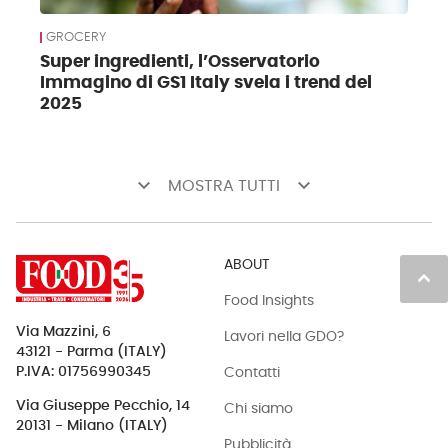
GROCERY
Super ingredienti, l’Osservatorio
Immagino di GS1 Italy svela i trend del
2025
keyboard_arrow_down
keyboard_arrow_down
MOSTRA TUTTI
ABOUT
keyboard_arrow_up
Food Insights
Via Mazzini, 6
Lavori nella GDO?
43121 - Parma (ITALY)
Contatti
P.IVA: 01756990345
Via Giuseppe Pecchio, 14
Chi siamo
20131 - Milano (ITALY)
Pubblicità