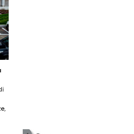
a
di
ze
,