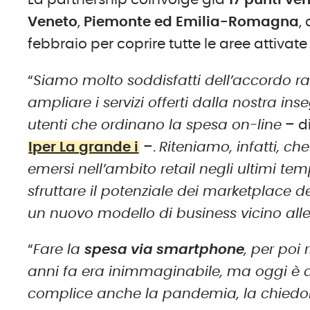
La partnership coinvolge già
17 punti ve
Veneto
,
Piemonte ed Emilia-Romagna
,
febbraio per coprire tutte le aree attivate
“
Siamo molto soddisfatti dell’accordo r
ampliare i servizi offerti dalla nostra i
utenti che ordinano la spesa on-line
– d
Iper La grande i
–.
Riteniamo, infatti, ch
emersi nell’ambito retail negli ultimi te
sfruttare il potenziale dei marketplace 
un nuovo modello di business vicino alle 
“
Fare la
spesa via smartphone
, per poi
anni fa era inimmaginabile, ma oggi è al
complice anche la pandemia, la chiedon