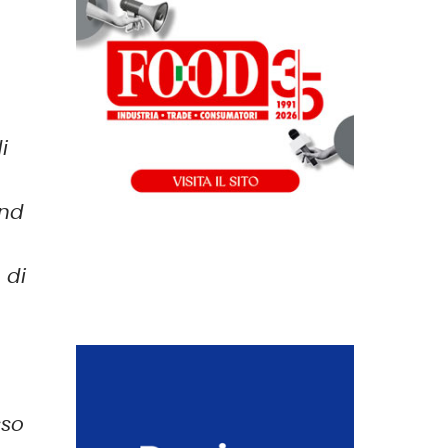
i
e
end
 di
sso