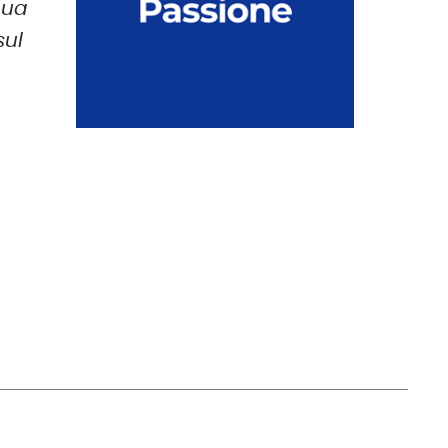
qua
sul