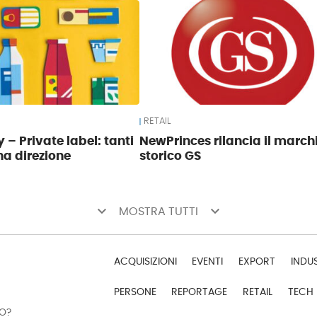
RETAIL
 – Private label: tanti
NewPrinces rilancia il march
na direzione
storico GS
keyboard_arrow_down
keyboard_arrow_down
MOSTRA TUTTI
ACQUISIZIONI
EVENTI
EXPORT
INDU
PERSONE
REPORTAGE
RETAIL
TECH
DO?