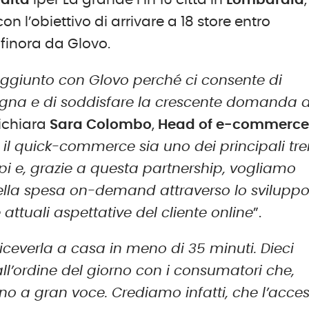
ndita
Iper La grande i in 16 città in
Lombardia
,
 con l’obiettivo di arrivare a 18 store entro
 finora da Glovo.
aggiunto con Glovo perché ci consente di
nsegna e di soddisfare la crescente domanda d
ichiara
Sara Colombo
,
Head of e-commerc
e il quick-commerce sia uno dei principali tr
mpi e, grazie a questa partnership, vogliamo
della spesa on-demand attraverso lo sviluppo
attuali aspettative del cliente online
”.
 riceverla a casa in meno di 35 minuti. Dieci
l’ordine del giorno con i consumatori che,
o a gran voce. Crediamo infatti, che l’acce