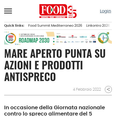
Passa
al
Login
contenuto
Quick links:
Food Summit Mediterraneo 2026
Linkontro 2026
F
Menu principale
MARE APERTO PUNTA SU
AZIONI E PRODOTTI
ANTISPRECO
4 Febbraio 2022
share
In occasione della Giornata nazionale
contro lo spreco alimentare del 5