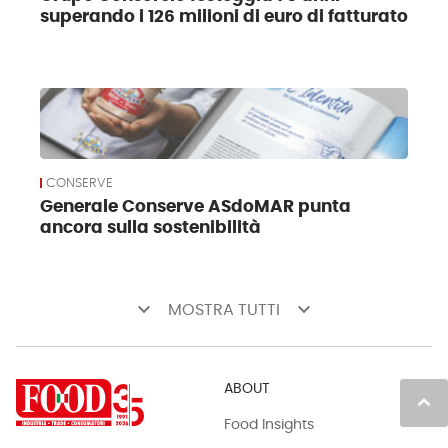
superando i 126 milioni di euro di fatturato
CONSERVE
Generale Conserve ASdoMAR punta
ancora sulla sostenibilità
keyboard_arrow_down
keyboard_arrow_down
MOSTRA TUTTI
ABOUT
keyboard_arrow_up
Food Insights