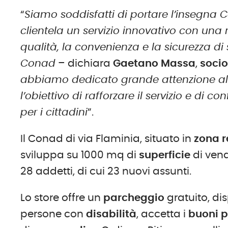
“
Siamo soddisfatti di portare l’insegna Co
clientela un servizio innovativo con un
qualità, la convenienza e la sicurezza d
Conad
– dichiara
Gaetano Massa
,
socio
abbiamo dedicato grande attenzione alla
l’obiettivo di rafforzare il servizio e di 
per i cittadini
”.
Il Conad di via Flaminia, situato in
zona r
sviluppa su 1000 mq di
superficie
di vend
28 addetti, di cui 23 nuovi assunti.
Lo store offre un
parcheggio
gratuito, dis
persone con
disabilità
, accetta i
buoni 