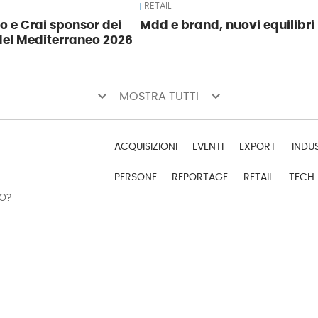
RETAIL
o e Crai sponsor dei
Mdd e brand, nuovi equilibri
del Mediterraneo 2026
keyboard_arrow_down
keyboard_arrow_down
MOSTRA TUTTI
ACQUISIZIONI
EVENTI
EXPORT
INDU
PERSONE
REPORTAGE
RETAIL
TECH
DO?