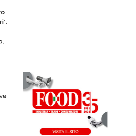
to
ri’
.
a,
i
ove