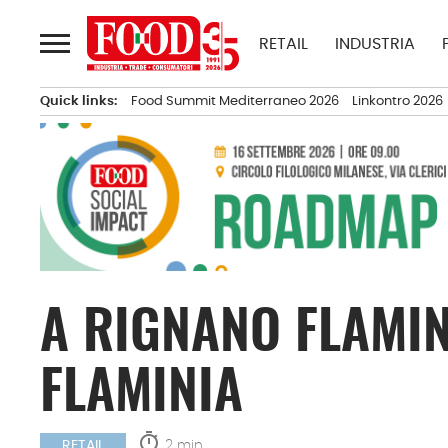
Passa
al
RETAIL
INDUSTRIA
contenuto
Quick links:
Food Summit Mediterraneo 2026
Linkontro 2026
A RIGNANO FLAMIN
FLAMINIA
timer
2 min.
RETAIL