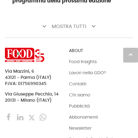
programma della prossima edizione
keyboard_arrow_down
keyboard_arrow_down
MOSTRA TUTTI
ABOUT
keyboard_arrow_up
Food Insights
Via Mazzini, 6
Lavori nella GDO?
43121 - Parma (ITALY)
Contatti
P.IVA: 01756990345
Via Giuseppe Pecchio, 14
Chi siamo
20131 - Milano (ITALY)
Pubblicità
Abbonamenti
Newsletter