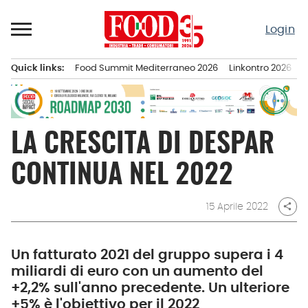
Passa
al
Login
contenuto
Quick links:
Food Summit Mediterraneo 2026
Linkontro 2026
F
Menu principale
LA CRESCITA DI DESPAR
CONTINUA NEL 2022
15 Aprile 2022
share
Un fatturato 2021 del gruppo supera i 4
miliardi di euro con un aumento del
+2,2% sull'anno precedente. Un ulteriore
+5% è l'obiettivo per il 2022