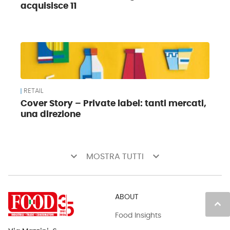
acquisisce 11
RETAIL
Cover Story – Private label: tanti mercati,
una direzione
keyboard_arrow_down
keyboard_arrow_down
MOSTRA TUTTI
ABOUT
keyboard_arrow_up
Food Insights