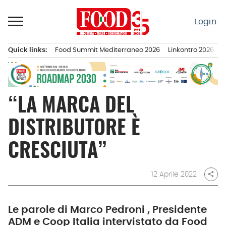
Passa
al
Login
contenuto
Quick links:
Food Summit Mediterraneo 2026
Linkontro 2026
F
Menu principale
“LA MARCA DEL
DISTRIBUTORE È
CRESCIUTA”
12 Aprile 2022
share
Le parole di Marco Pedroni , Presidente
ADM e Coop Italia intervistato da Food