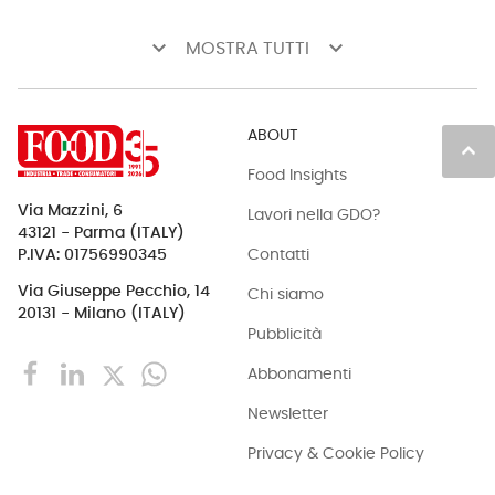
keyboard_arrow_down
keyboard_arrow_down
MOSTRA TUTTI
ABOUT
keyboard_arrow_up
Food Insights
Via Mazzini, 6
Lavori nella GDO?
43121 - Parma (ITALY)
Contatti
P.IVA: 01756990345
Via Giuseppe Pecchio, 14
Chi siamo
20131 - Milano (ITALY)
Pubblicità
Abbonamenti
Newsletter
Privacy & Cookie Policy