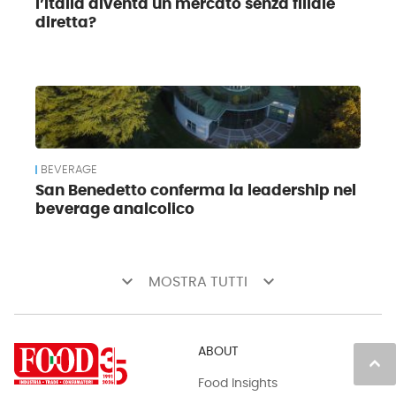
l’Italia diventa un mercato senza filiale
diretta?
BEVERAGE
San Benedetto conferma la leadership nel
beverage analcolico
keyboard_arrow_down
keyboard_arrow_down
MOSTRA TUTTI
ABOUT
keyboard_arrow_up
Food Insights