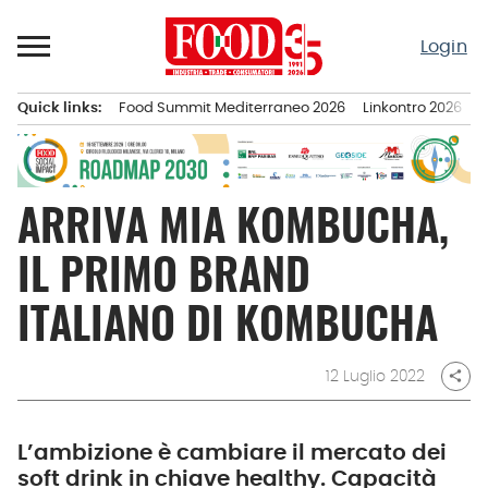
Passa
al
Login
contenuto
Quick links:
Food Summit Mediterraneo 2026
Linkontro 2026
F
Menu principale
ARRIVA MIA KOMBUCHA,
IL PRIMO BRAND
ITALIANO DI KOMBUCHA
12 Luglio 2022
share
L’ambizione è cambiare il mercato dei
soft drink in chiave healthy. Capacità