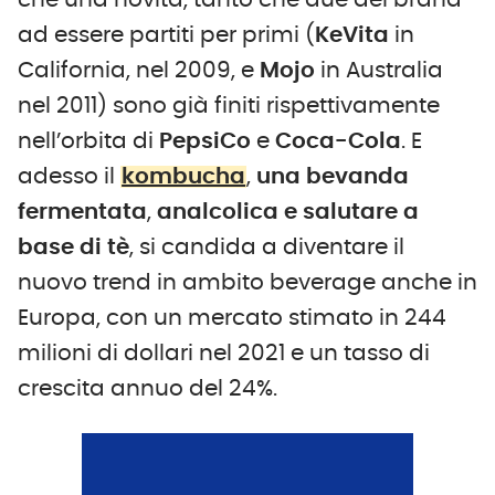
che una novità, tanto che due dei brand
ad essere partiti per primi (
KeVita
in
California, nel 2009, e
Mojo
in Australia
nel 2011) sono già finiti rispettivamente
nell’orbita di
PepsiCo
e
Coca-Cola
. E
adesso il
kombucha
,
una bevanda
fermentata
,
analcolica
e
salutare
a
base
di
tè
, si candida a diventare il
nuovo trend in ambito beverage anche in
Europa, con un mercato stimato in 244
milioni di dollari nel 2021 e un tasso di
crescita annuo del 24%.