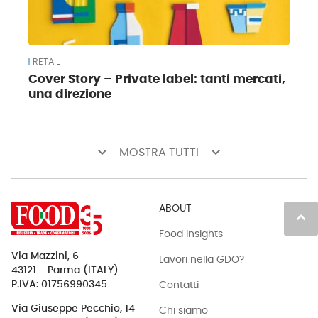
RETAIL
Cover Story – Private label: tanti mercati,
una direzione
keyboard_arrow_down
keyboard_arrow_down
MOSTRA TUTTI
ABOUT
keyboard_arrow_up
Food Insights
Via Mazzini, 6
Lavori nella GDO?
43121 - Parma (ITALY)
Contatti
P.IVA: 01756990345
Via Giuseppe Pecchio, 14
Chi siamo