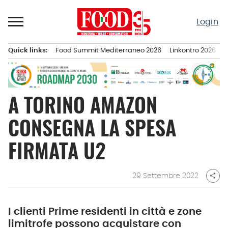
Passa
al
Login
contenuto
Quick links:
Food Summit Mediterraneo 2026
Linkontro 2026
F
Menu principale
A TORINO AMAZON
CONSEGNA LA SPESA
FIRMATA U2
29 Settembre 2022
share
I clienti Prime residenti in città e zone
limitrofe possono acquistare con