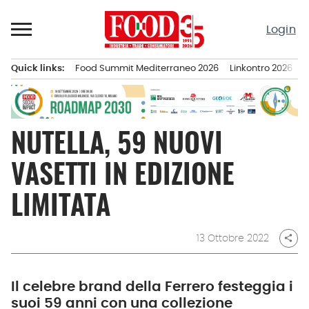
Passa
al
Login
contenuto
Quick links:
Food Summit Mediterraneo 2026
Linkontro 2026
F
Menu principale
NUTELLA, 59 NUOVI
VASETTI IN EDIZIONE
LIMITATA
13 Ottobre 2022
share
Il celebre brand della Ferrero festeggia i
suoi 59 anni con una collezione