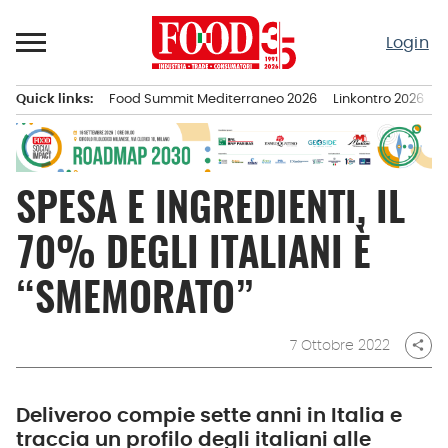
Passa
al
Login
contenuto
Quick links:
Food Summit Mediterraneo 2026
Linkontro 2026
F
Menu principale
SPESA E INGREDIENTI, IL
70% DEGLI ITALIANI È
“SMEMORATO”
7 Ottobre 2022
share
Deliveroo compie sette anni in Italia e
traccia un profilo degli italiani alle