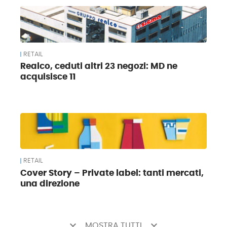
RETAIL
Realco, ceduti altri 23 negozi: MD ne
acquisisce 11
RETAIL
Cover Story – Private label: tanti mercati,
una direzione
keyboard_arrow_down
keyboard_arrow_down
MOSTRA TUTTI