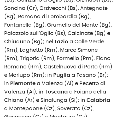
(Bs), Quinzano d’Oglio (Bs), Orzinuovi (Bs),
Soncino (Cr), Orzivecchi (Bs), Antegnate
(Bg), Romano di Lombardia (Bg),
Fontanella (Bg), Grumello del Monte (Bg),
Palazzolo sull’Oglio (Bs), Calcinate (Bg) e
Chiuduno (Bg); nel
Lazio
a Colle Verde
(Rm), Laghetto (Rm), Marco Simone
(Rm), Trigoria (Rm), Formello (Rm), Fiano
Romano (Rm), Castelnuovo di Porto (Rm)
e Morlupo (Rm); in
Puglia
a Fasano (Br);
in
Piemonte
a Valenza (Al) e Pecetto di
Valenza (Al); in
Toscana
a Foiano della
Chiana (Ar) e Sinalunga (Si); in
Calabria
a Montepaone (Cz), Soverato (Cz),