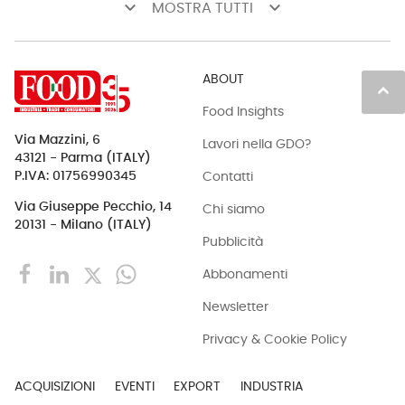
keyboard_arrow_down
keyboard_arrow_down
MOSTRA TUTTI
ABOUT
keyboard_arrow_up
Food Insights
Via Mazzini, 6
Lavori nella GDO?
43121 - Parma (ITALY)
Contatti
P.IVA: 01756990345
Via Giuseppe Pecchio, 14
Chi siamo
20131 - Milano (ITALY)
Pubblicità
Abbonamenti
Newsletter
Privacy & Cookie Policy
ACQUISIZIONI
EVENTI
EXPORT
INDUSTRIA