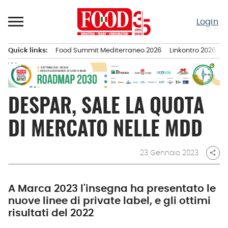
Passa
al
Login
contenuto
Quick links:
Food Summit Mediterraneo 2026
Linkontro 2026
F
Menu principale
DESPAR, SALE LA QUOTA
DI MERCATO NELLE MDD
23 Gennaio 2023
share
A Marca 2023 l'insegna ha presentato le
nuove linee di private label, e gli ottimi
risultati del 2022