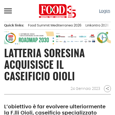
Passa
al
Login
contenuto
Quick links:
Food Summit Mediterraneo 2026
Linkontro 2026
F
Menu principale
LATTERIA SORESINA
ACQUISISCE IL
CASEIFICIO OIOLI
24 Gennaio 2023
share
L’obiettivo è far evolvere ulteriormente
la F.lli Oioli, caseificio specializzato