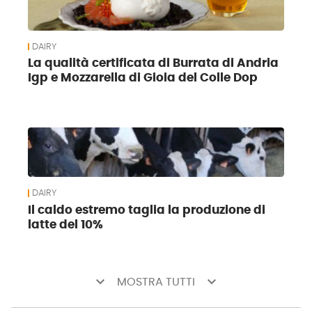
DAIRY
La qualità certificata di Burrata di Andria
Igp e Mozzarella di Gioia del Colle Dop
DAIRY
Il caldo estremo taglia la produzione di
latte del 10%
keyboard_arrow_down
keyboard_arrow_down
MOSTRA TUTTI