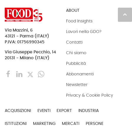
ABOUT
keyboard_arrow_up
Food Insights
Via Mazzini, 6
Lavori nella GDO?
43121 - Parma (ITALY)
Contatti
P.IVA: 01756990345
Via Giuseppe Pecchio, 14
Chi siamo
20131 - Milano (ITALY)
Pubblicità
Abbonamenti
Newsletter
Privacy & Cookie Policy
ACQUISIZIONI
EVENTI
EXPORT
INDUSTRIA
ISTITUZIONI
MARKETING
MERCATI
PERSONE