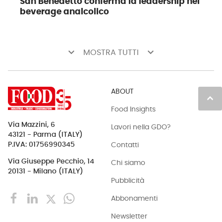
San Benedetto conferma la leadership nel
beverage analcolico
keyboard_arrow_down
keyboard_arrow_down
MOSTRA TUTTI
ABOUT
keyboard_arrow_up
Food Insights
Via Mazzini, 6
Lavori nella GDO?
43121 - Parma (ITALY)
Contatti
P.IVA: 01756990345
Via Giuseppe Pecchio, 14
Chi siamo
20131 - Milano (ITALY)
Pubblicità
Abbonamenti
Newsletter