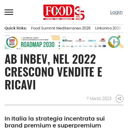
Passa
al
Login
contenuto
Quick links:
Food Summit Mediterraneo 2026
Linkontro 2026
F
Menu principale
AB INBEV, NEL 2022
CRESCONO VENDITE E
RICAVI
7 Marzo 2023
share
In Italia la strategia incentrata sui
brand premium e superpremium