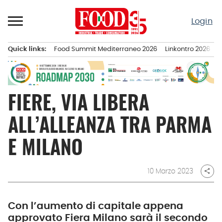
Passa
al
Login
contenuto
Quick links:
Food Summit Mediterraneo 2026
Linkontro 2026
F
Menu principale
FIERE, VIA LIBERA
ALL’ALLEANZA TRA PARMA
E MILANO
10 Marzo 2023
share
Con l’aumento di capitale appena
approvato Fiera Milano sarà il secondo