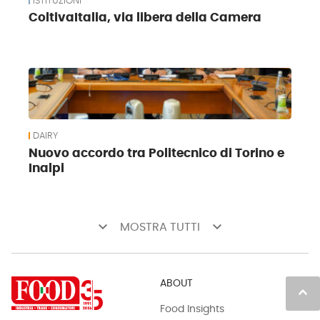
ISTITUZIONI
ColtivaItalia, via libera della Camera
DAIRY
Nuovo accordo tra Politecnico di Torino e
Inalpi
keyboard_arrow_down
keyboard_arrow_down
MOSTRA TUTTI
ABOUT
keyboard_arrow_up
Food Insights