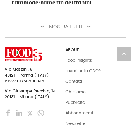
l’ammodernamento dei frantoi
keyboard_arrow_down
keyboard_arrow_down
MOSTRA TUTTI
ABOUT
keyboard_arrow_up
Food Insights
Via Mazzini, 6
Lavori nella GDO?
43121 - Parma (ITALY)
Contatti
P.IVA: 01756990345
Via Giuseppe Pecchio, 14
Chi siamo
20131 - Milano (ITALY)
Pubblicità
Abbonamenti
Newsletter