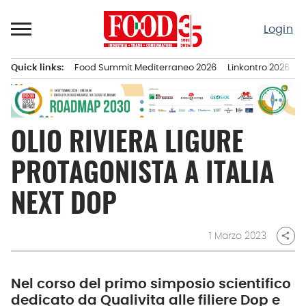
Passa
al
Login
contenuto
Quick links:
Food Summit Mediterraneo 2026
Linkontro 2026
F
Menu principale
OLIO RIVIERA LIGURE
PROTAGONISTA A ITALIA
NEXT DOP
1 Marzo 2023
share
Nel corso del primo simposio scientifico
dedicato da Qualivita alle filiere Dop e