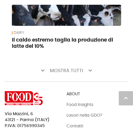
DAIRY
Il caldo estremo taglia la produzione di
latte del 10%
keyboard_arrow_down
keyboard_arrow_down
MOSTRA TUTTI
ABOUT
keyboard_arrow_up
Food Insights
Via Mazzini, 6
Lavori nella GDO?
43121 - Parma (ITALY)
Contatti
P.IVA: 01756990345