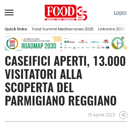
Passa
al
Login
contenuto
Quick links:
Food Summit Mediterraneo 2026
Linkontro 2026
F
Menu principale
CASEIFICI APERTI, 13.000
VISITATORI ALLA
SCOPERTA DEL
PARMIGIANO REGGIANO
16 Aprile 2023
share