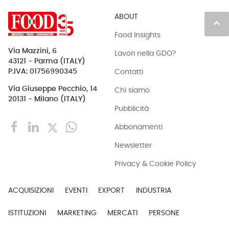
ABOUT
keyboard_arrow_up
Food Insights
Via Mazzini, 6
Lavori nella GDO?
43121 - Parma (ITALY)
Contatti
P.IVA: 01756990345
Via Giuseppe Pecchio, 14
Chi siamo
20131 - Milano (ITALY)
Pubblicità
Abbonamenti
Newsletter
Privacy & Cookie Policy
ACQUISIZIONI
EVENTI
EXPORT
INDUSTRIA
ISTITUZIONI
MARKETING
MERCATI
PERSONE