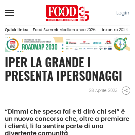
Passa
al
Login
contenuto
Quick links:
Food Summit Mediterraneo 2026
Linkontro 2026
F
Menu principale
IPER LA GRANDE I
PRESENTA IPERSONAGGI
28 Aprile 2023
share
“Dimmi che spesa fai e ti dirò chi sei” è
un nuovo concorso che, oltre a premiare
i clienti, li fa sentire parte di una
divertente comunità