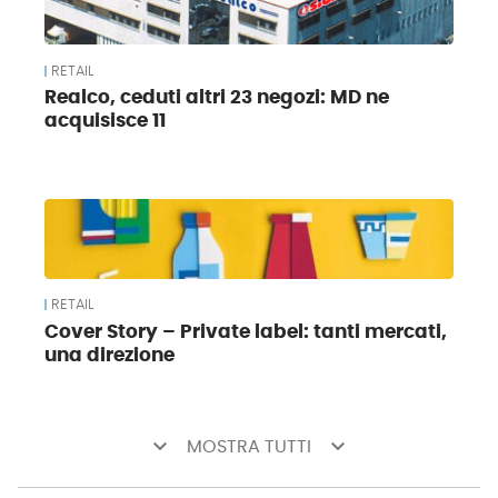
RETAIL
Realco, ceduti altri 23 negozi: MD ne
acquisisce 11
RETAIL
Cover Story – Private label: tanti mercati,
una direzione
keyboard_arrow_down
keyboard_arrow_down
MOSTRA TUTTI