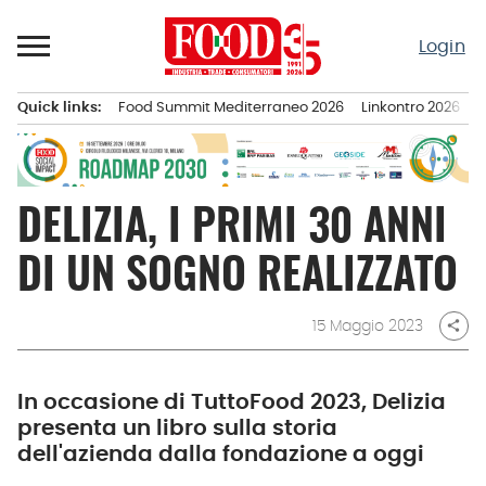
Passa
al
Login
contenuto
Quick links:
Food Summit Mediterraneo 2026
Linkontro 2026
F
Menu principale
DELIZIA, I PRIMI 30 ANNI
DI UN SOGNO REALIZZATO
15 Maggio 2023
share
In occasione di TuttoFood 2023, Delizia
presenta un libro sulla storia
dell'azienda dalla fondazione a oggi