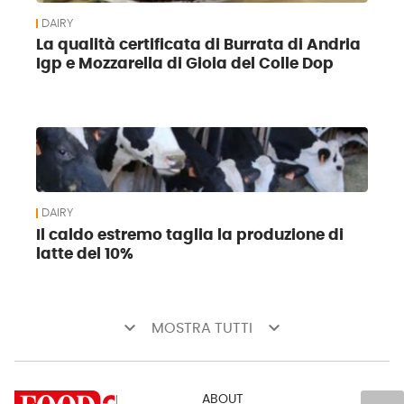
DAIRY
La qualità certificata di Burrata di Andria
Igp e Mozzarella di Gioia del Colle Dop
DAIRY
Il caldo estremo taglia la produzione di
latte del 10%
keyboard_arrow_down
keyboard_arrow_down
MOSTRA TUTTI
ABOUT