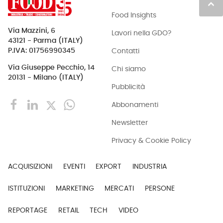
keyboard_arrow_up
Food Insights
Via Mazzini, 6
Lavori nella GDO?
43121 - Parma (ITALY)
Contatti
P.IVA: 01756990345
Via Giuseppe Pecchio, 14
Chi siamo
20131 - Milano (ITALY)
Pubblicità
Abbonamenti
Newsletter
Privacy & Cookie Policy
ACQUISIZIONI
EVENTI
EXPORT
INDUSTRIA
ISTITUZIONI
MARKETING
MERCATI
PERSONE
REPORTAGE
RETAIL
TECH
VIDEO