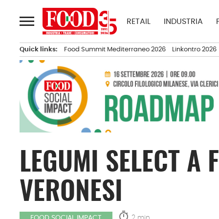
Passa
al
RETAIL
INDUSTRIA
contenuto
Quick links:
Food Summit Mediterraneo 2026
Linkontro 2026
LEGUMI SELECT A 
VERONESI
timer
2 min.
FOOD SOCIAL IMPACT