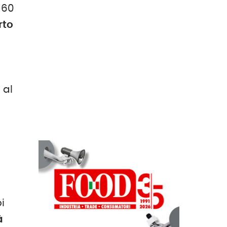
 60
rto
 al
i
à