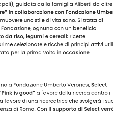
li), guidata dalla famiglia Aliberti da oltre
sere” in collaborazione con Fondazione Umbe
vere uno stile di vita sano. Si tratta di
 di Fondazione, ognuna con un beneficio
 da riso, legumi e cereali:
ricette
me selezionate e ricche di principi attivi utili
ata per la prima volta i
n occasione
egno a Fondazione Umberto Veronesi,
Select
“Pink is good”
a favore della ricerca contro i
 favore di una ricercatrice che svolgerà i suo
apienza di Roma. Con
il supporto di Select verr