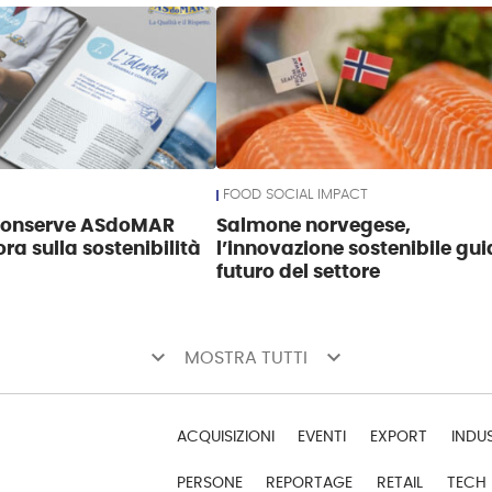
FOOD SOCIAL IMPACT
Conserve ASdoMAR
Salmone norvegese,
ra sulla sostenibilità
l’innovazione sostenibile guid
futuro del settore
keyboard_arrow_down
keyboard_arrow_down
MOSTRA TUTTI
ACQUISIZIONI
EVENTI
EXPORT
INDU
PERSONE
REPORTAGE
RETAIL
TECH