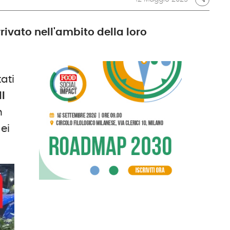
rrivato nell'ambito della loro
tati
dl
n
dei