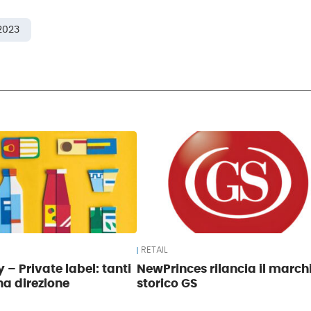
2023
RETAIL
 – Private label: tanti
NewPrinces rilancia il march
na direzione
storico GS