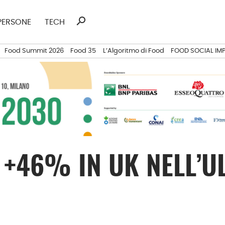
search
Ricerca
PERSONE
TECH
per:
Food Summit 2026
Food 35
L’Algoritmo di Food
FOOD SOCIAL IM
 +46% IN UK NELL’U