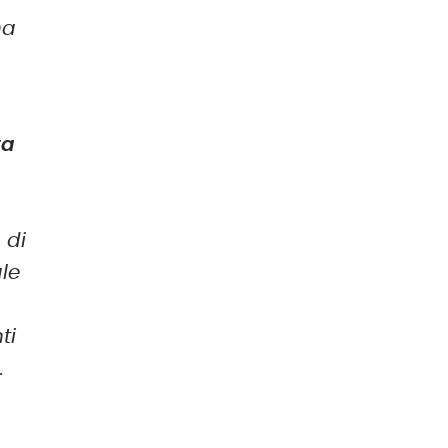
na
ta
 di
ale
ti
.