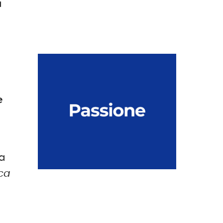
a
e
a
ica