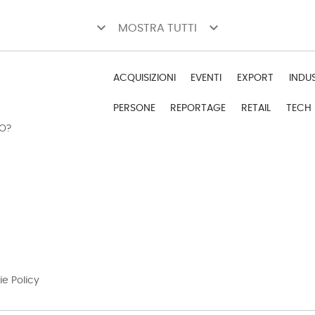
keyboard_arrow_down
keyboard_arrow_down
MOSTRA TUTTI
ACQUISIZIONI
EVENTI
EXPORT
INDU
PERSONE
REPORTAGE
RETAIL
TECH
DO?
ie Policy