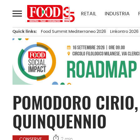
Passa
al
RETAIL
INDUSTRIA
contenuto
Quick links:
Food Summit Mediterraneo 2026
Linkontro 2026
POMODORO CIRIO,
QUINQUENNIO
timer
2 min.
CONSERVE