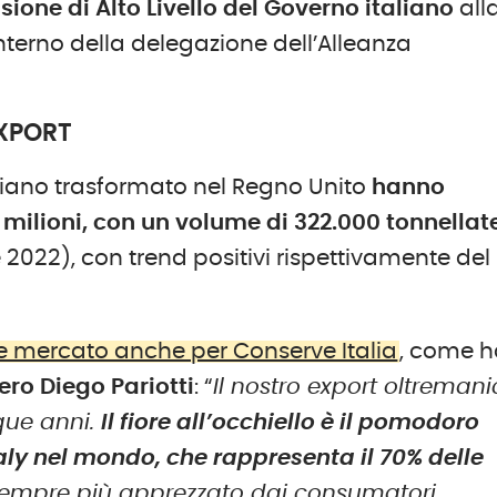
sione di Alto Livello del Governo italiano
all
interno della delegazione dell’Alleanza
EXPORT
liano trasformato nel Regno Unito
hanno
milioni, con un volume di 322.000 tonnellat
e 2022), con trend positivi rispettivamente del
 mercato anche per Conserve Italia
, come h
ero
Diego Pariotti
: “
Il nostro export oltreman
nque anni.
Il fiore all’occhiello è il pomodoro
aly nel mondo, che rappresenta il 70% delle
sempre più apprezzato dai consumatori