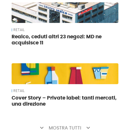
RETAIL
Realco, ceduti altri 23 negozi: MD ne
acquisisce 11
RETAIL
Cover Story – Private label: tanti mercati,
una direzione
keyboard_arrow_down
keyboard_arrow_down
MOSTRA TUTTI