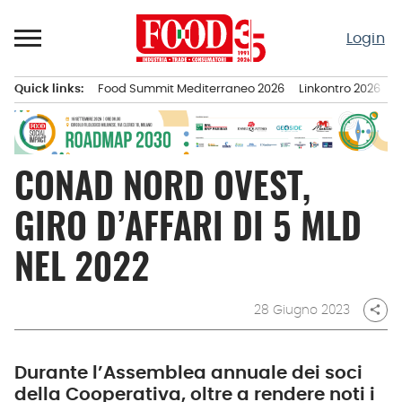
Passa
al
Login
contenuto
Quick links:
Food Summit Mediterraneo 2026
Linkontro 2026
F
Menu principale
CONAD NORD OVEST,
GIRO D’AFFARI DI 5 MLD
NEL 2022
28 Giugno 2023
share
Durante l’Assemblea annuale dei soci
della Cooperativa, oltre a rendere noti i