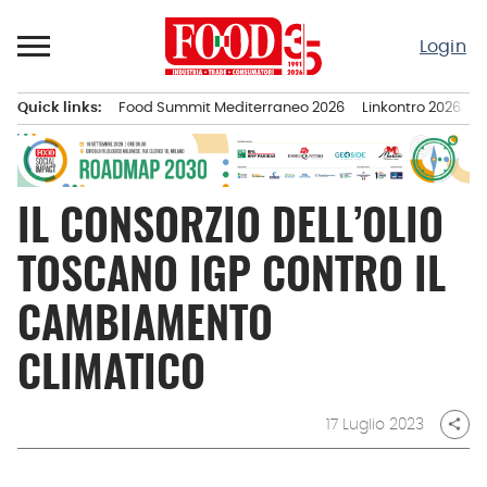
Passa
al
Login
contenuto
Quick links:
Food Summit Mediterraneo 2026
Linkontro 2026
F
Menu principale
IL CONSORZIO DELL’OLIO
TOSCANO IGP CONTRO IL
CAMBIAMENTO
CLIMATICO
17 Luglio 2023
share