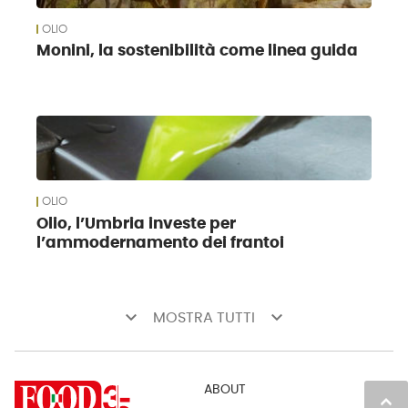
OLIO
Monini, la sostenibilità come linea guida
OLIO
Olio, l’Umbria investe per
l’ammodernamento dei frantoi
keyboard_arrow_down
keyboard_arrow_down
MOSTRA TUTTI
ABOUT
keyboard_arrow_up