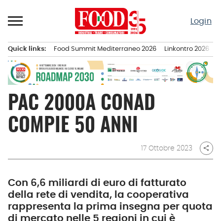
Passa
al
Login
contenuto
Quick links:
Food Summit Mediterraneo 2026
Linkontro 2026
F
Menu principale
PAC 2000A CONAD
COMPIE 50 ANNI
17 Ottobre 2023
share
Con 6,6 miliardi di euro di fatturato
della rete di vendita, la cooperativa
rappresenta la prima insegna per quota
di mercato nelle 5 regioni in cui è