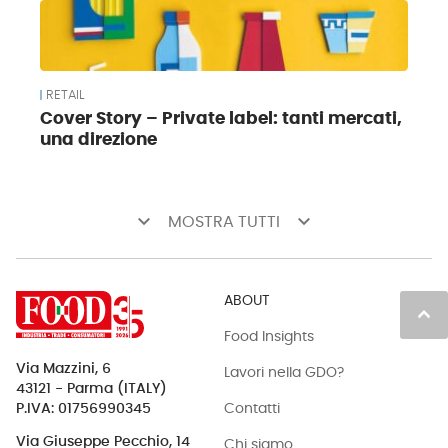
RETAIL
Cover Story – Private label: tanti mercati,
una direzione
keyboard_arrow_down
keyboard_arrow_down
MOSTRA TUTTI
ABOUT
keyboard_arrow_up
Food Insights
Via Mazzini, 6
Lavori nella GDO?
43121 - Parma (ITALY)
Contatti
P.IVA: 01756990345
Via Giuseppe Pecchio, 14
Chi siamo