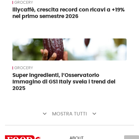
GROCERY
illycaffè, crescita record con ricavi a +19%
nel primo semestre 2026
GROCERY
Super ingredienti, l’Osservatorio
Immagino di GS1 Italy svela i trend del
2025
keyboard_arrow_down
keyboard_arrow_down
MOSTRA TUTTI
ABOUT