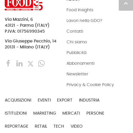
keyboard_arrow_up
Food Insights
Via Mazzini, 6
Lavori nella GDO?
43121 - Parma (ITALY)
Contatti
P.IVA: 01756990345
Via Giuseppe Pecchio, 14
Chi siamo
20131 - Milano (ITALY)
Pubblicità
Abbonamenti
Newsletter
Privacy & Cookie Policy
ACQUISIZIONI
EVENTI
EXPORT
INDUSTRIA
ISTITUZIONI
MARKETING
MERCATI
PERSONE
REPORTAGE
RETAIL
TECH
VIDEO