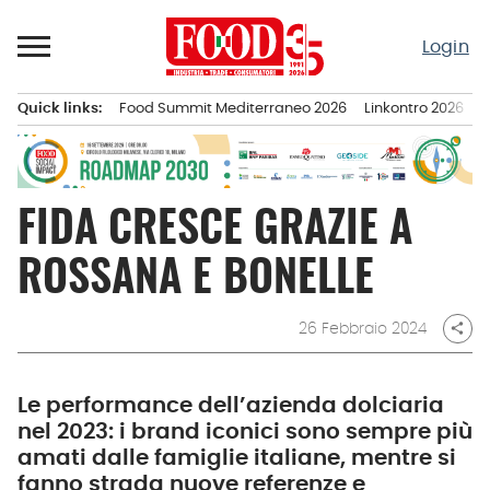
Passa
al
Login
contenuto
Quick links:
Food Summit Mediterraneo 2026
Linkontro 2026
F
Menu principale
FIDA CRESCE GRAZIE A
ROSSANA E BONELLE
26 Febbraio 2024
share
Le performance dell’azienda dolciaria
nel 2023: i brand iconici sono sempre più
amati dalle famiglie italiane, mentre si
fanno strada nuove referenze e