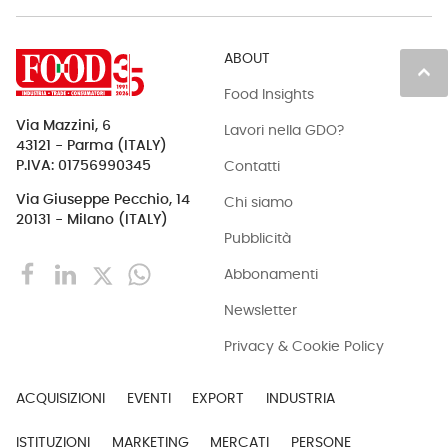
ABOUT
keyboard_arrow_up
Food Insights
Via Mazzini, 6
Lavori nella GDO?
43121 - Parma (ITALY)
Contatti
P.IVA: 01756990345
Via Giuseppe Pecchio, 14
Chi siamo
20131 - Milano (ITALY)
Pubblicità
Abbonamenti
Newsletter
Privacy & Cookie Policy
ACQUISIZIONI
EVENTI
EXPORT
INDUSTRIA
ISTITUZIONI
MARKETING
MERCATI
PERSONE