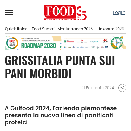
Passa
al
Login
contenuto
Quick links:
Food Summit Mediterraneo 2026
Linkontro 2026
F
Menu principale
GRISSITALIA PUNTA SUI
PANI MORBIDI
21 Febbraio 2024
share
A Gulfood 2024, l'azienda piemontese
presenta la nuova linea di panificati
proteici