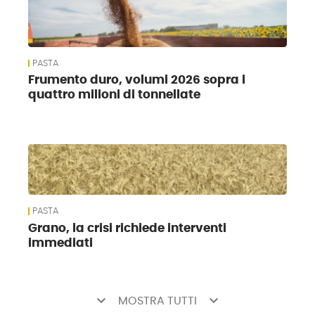
PASTA
Frumento duro, volumi 2026 sopra i
quattro milioni di tonnellate
PASTA
Grano, la crisi richiede interventi
immediati
keyboard_arrow_down
keyboard_arrow_down
MOSTRA TUTTI