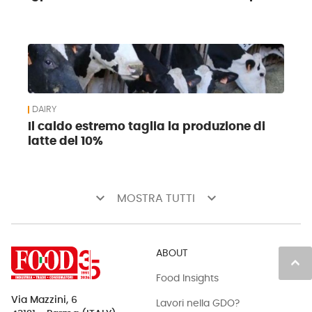
DAIRY
Il caldo estremo taglia la produzione di
latte del 10%
keyboard_arrow_down
keyboard_arrow_down
MOSTRA TUTTI
ABOUT
keyboard_arrow_up
Food Insights
Via Mazzini, 6
Lavori nella GDO?