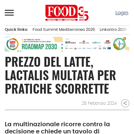
Passa
al
Login
contenuto
Quick links:
Food Summit Mediterraneo 2026
Linkontro 2026
F
Menu principale
PREZZO DEL LATTE,
LACTALIS MULTATA PER
PRATICHE SCORRETTE
26 Febbraio 2024
share
La multinazionale ricorre contro la
decisione e chiede un tavolo di