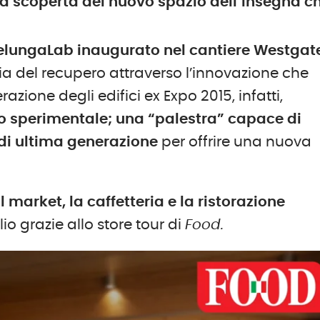
a scoperta del nuovo spazio dell’insegna che
selungaLab inaugurato nel cantiere Westgat
fia del recupero attraverso l’innovazione che
zione degli edifici ex Expo 2015, infatti,
o sperimentale; una “palestra” capace di
 di ultima generazione
per offrire una nuova
l market, la caffetteria e la ristorazione
io grazie allo store tour di
Food.