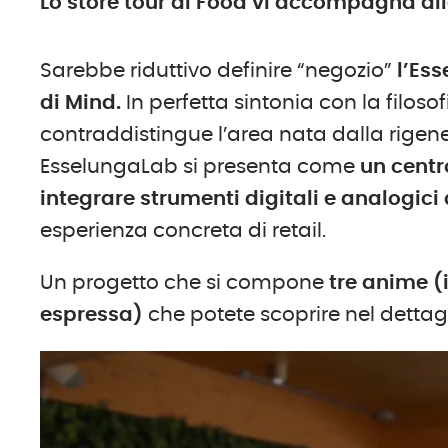
Lo store tour di Food vi accompagna all
Sarebbe riduttivo definire “negozio”
l’Es
di Mind.
In perfetta sintonia con la filoso
contraddistingue l’area nata dalla rigenera
EsselungaLab si presenta come
un centr
integrare strumenti digitali e analogici
esperienza concreta di retail.
Un progetto che si compone
tre anime (i
espressa)
che potete scoprire nel dettagl