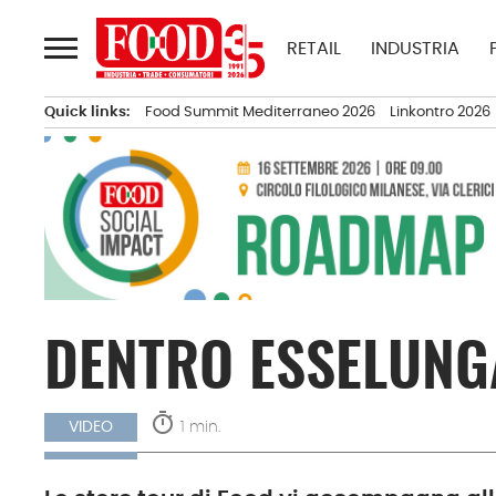
Passa
al
RETAIL
INDUSTRIA
contenuto
Quick links:
Food Summit Mediterraneo 2026
Linkontro 2026
DENTRO ESSELUNG
timer
1 min.
VIDEO