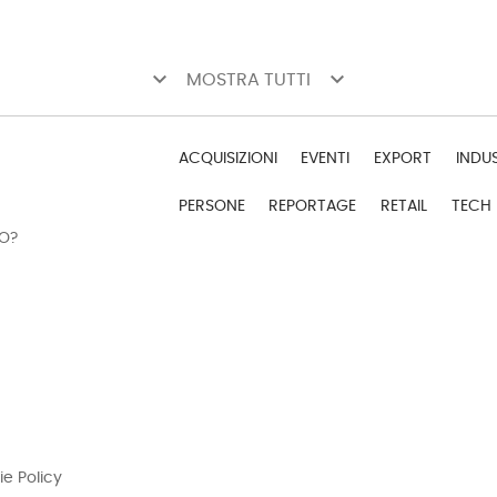
keyboard_arrow_down
keyboard_arrow_down
MOSTRA TUTTI
ACQUISIZIONI
EVENTI
EXPORT
INDU
PERSONE
REPORTAGE
RETAIL
TECH
DO?
ie Policy