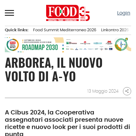
Passa
al
Login
contenuto
Quick links:
Food Summit Mediterraneo 2026
Linkontro 2026
F
Menu principale
ARBOREA, IL NUOVO
VOLTO DI A-YO
13 Maggio 2024
share
A Cibus 2024, la Cooperativa
assegnatari associati presenta nuove
ricette e nuovo look per i suoi prodotti di
punta