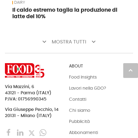
DAIRY
Il caldo estremo taglia la produzione di
latte del 10%
keyboard_arrow_down
keyboard_arrow_down
MOSTRA TUTTI
ABOUT
keyboard_arrow_up
Food Insights
Via Mazzini, 6
Lavori nella GDO?
43121 - Parma (ITALY)
Contatti
P.IVA: 01756990345
Via Giuseppe Pecchio, 14
Chi siamo
20131 - Milano (ITALY)
Pubblicità
Abbonamenti