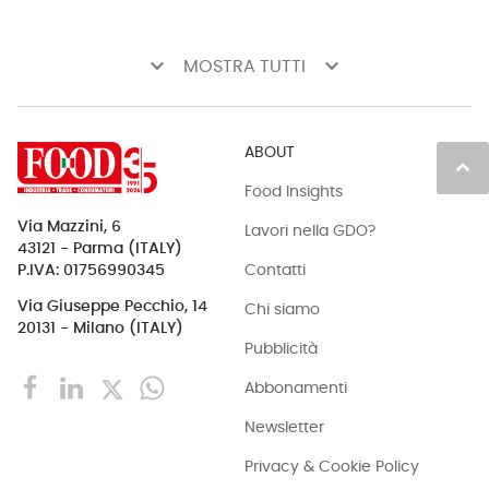
keyboard_arrow_down
keyboard_arrow_down
MOSTRA TUTTI
ABOUT
keyboard_arrow_up
Food Insights
Via Mazzini, 6
Lavori nella GDO?
43121 - Parma (ITALY)
Contatti
P.IVA: 01756990345
Via Giuseppe Pecchio, 14
Chi siamo
20131 - Milano (ITALY)
Pubblicità
Abbonamenti
Newsletter
Privacy & Cookie Policy