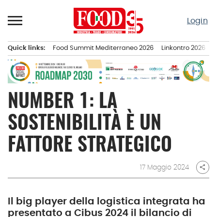
Passa
al
Login
contenuto
Quick links:
Food Summit Mediterraneo 2026
Linkontro 2026
F
Menu principale
NUMBER 1: LA
SOSTENIBILITÀ È UN
FATTORE STRATEGICO
17 Maggio 2024
share
Il big player della logistica integrata ha
presentato a Cibus 2024 il bilancio di