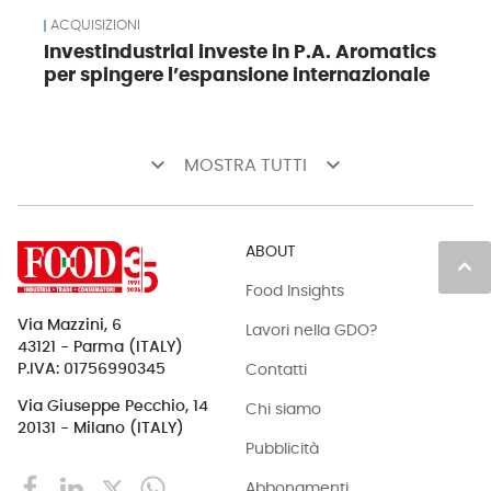
ACQUISIZIONI
Investindustrial investe in P.A. Aromatics
per spingere l’espansione internazionale
keyboard_arrow_down
keyboard_arrow_down
MOSTRA TUTTI
ABOUT
keyboard_arrow_up
Food Insights
Via Mazzini, 6
Lavori nella GDO?
43121 - Parma (ITALY)
Contatti
P.IVA: 01756990345
Via Giuseppe Pecchio, 14
Chi siamo
20131 - Milano (ITALY)
Pubblicità
Abbonamenti