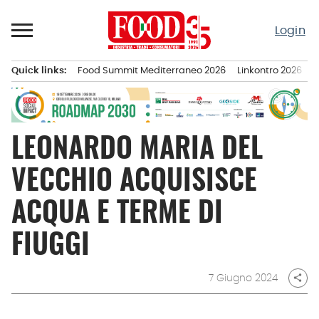
Passa
al
Login
contenuto
Quick links:
Food Summit Mediterraneo 2026
Linkontro 2026
F
Menu principale
LEONARDO MARIA DEL
VECCHIO ACQUISISCE
ACQUA E TERME DI
FIUGGI
7 Giugno 2024
share