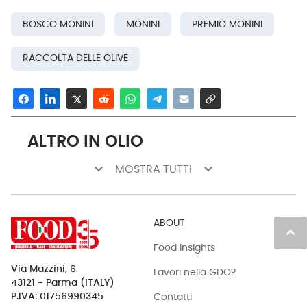
BOSCO MONINI
MONINI
PREMIO MONINI
RACCOLTA DELLE OLIVE
ALTRO IN OLIO
keyboard_arrow_down
keyboard_arrow_down
MOSTRA TUTTI
ABOUT
keyboard_arrow_up
Food Insights
Via Mazzini, 6
Lavori nella GDO?
43121 - Parma (ITALY)
Contatti
P.IVA: 01756990345