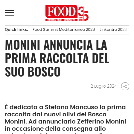
Passa
al
contenuto
Quick links:
Food Summit Mediterraneo 2026
Linkontro 2026
F
Menu principale
MONINI ANNUNCIA LA
PRIMA RACCOLTA DEL
SUO BOSCO
2 Luglio 2024
share
È dedicata a Stefano Mancuso la prima
raccolta dai nuovi olivi del Bosco
Monini. Ad annunciarlo Zefferino Monini
in occasione della consegna allo