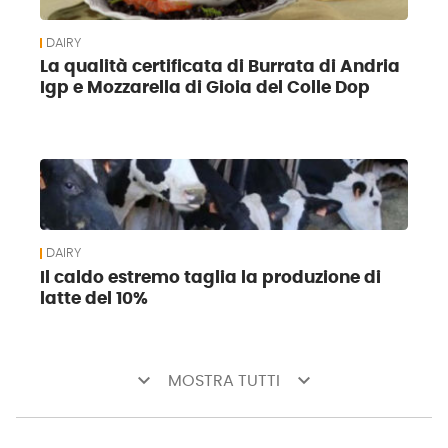
DAIRY
La qualità certificata di Burrata di Andria
Igp e Mozzarella di Gioia del Colle Dop
DAIRY
Il caldo estremo taglia la produzione di
latte del 10%
keyboard_arrow_down
keyboard_arrow_down
MOSTRA TUTTI