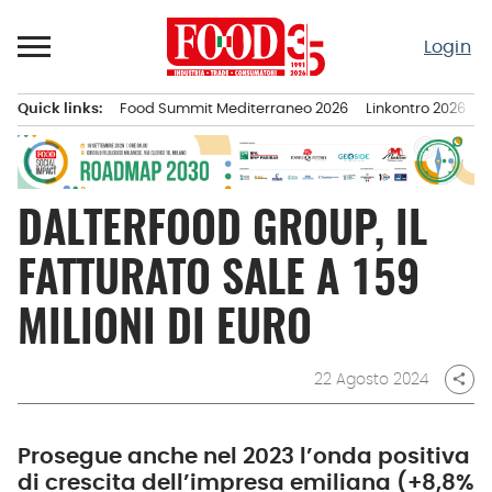
Passa
al
Login
contenuto
Quick links:
Food Summit Mediterraneo 2026
Linkontro 2026
F
Menu principale
DALTERFOOD GROUP, IL
FATTURATO SALE A 159
MILIONI DI EURO
22 Agosto 2024
share
Prosegue anche nel 2023 l’onda positiva
di crescita dell’impresa emiliana (+8,8%