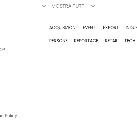
keyboard_arrow_down
keyboard_arrow_down
MOSTRA TUTTI
ACQUISIZIONI
EVENTI
EXPORT
INDU
PERSONE
REPORTAGE
RETAIL
TECH
DO?
ie Policy