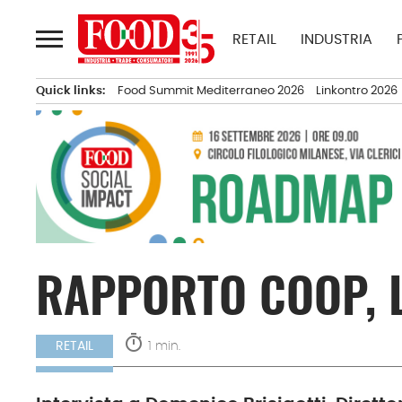
Passa
al
RETAIL
INDUSTRIA
contenuto
Quick links:
Food Summit Mediterraneo 2026
Linkontro 2026
RAPPORTO COOP, L
timer
1 min.
RETAIL